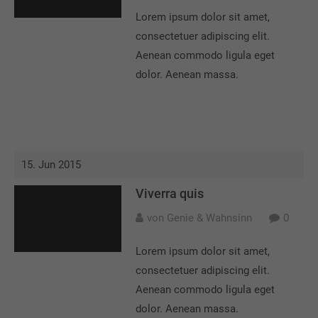
info@yourdomain.com
Lorem ipsum dolor sit amet,
consectetuer adipiscing elit.
About us
Aenean commodo ligula eget
Lorem ipsum dolor sit amet, consectetuer adipiscing
dolor. Aenean massa.
elit.
Aenean commodo ligula eget dolor. Aenean massa. Cum
sociis natoque penatibus et magnis dis parturient
montes, nascetur ridiculus mus. Donec quam felis,
ultricies nec.
15. Jun 2015
Viverra quis
von Genie & Wahnsinn
0
Lorem ipsum dolor sit amet,
consectetuer adipiscing elit.
Aenean commodo ligula eget
dolor. Aenean massa.