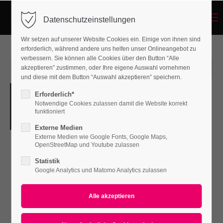
Menu
Datenschutzeinstellungen
Login
Wir setzen auf unserer Website Cookies ein. Einige von ihnen sind
Benutzername
erforderlich, während andere uns helfen unser Onlineangebot zu
verbessern. Sie können alle Cookies über den Button “Alle
15. Jun 2015
akzeptieren” zustimmen, oder Ihre eigene Auswahl vornehmen
und diese mit dem Button “Auswahl akzeptieren” speichern.
Consequat vitae
Passwort
Erforderlich*
Notwendige Cookies zulassen damit die Website korrekt
von Genie & Wahnsinn
0
funktioniert
Externe Medien
Lorem ipsum dolor sit amet,
Externe Medien wie Google Fonts, Google Maps,
consectetuer adipiscing elit.
Anmelden
OpenStreetMap und Youtube zulassen
Aenean commodo ligula eget
Statistik
Register
|
Lost your password?
dolor. Aenean massa.
Google Analytics und Matomo Analytics zulassen
Support
Lorem ipsum dolor sit amet: