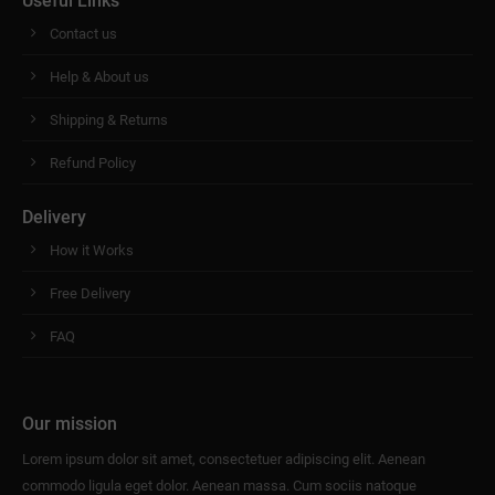
Useful Links
Contact us
Help & About us
Shipping & Returns
Refund Policy
Delivery
How it Works
Free Delivery
FAQ
Our mission
Lorem ipsum dolor sit amet, consectetuer adipiscing elit. Aenean
commodo ligula eget dolor. Aenean massa. Cum sociis natoque