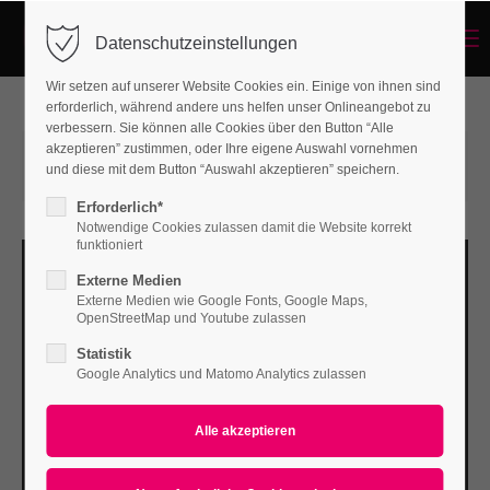
Menu
Datenschutzeinstellungen
Login
Wir setzen auf unserer Website Cookies ein. Einige von ihnen sind
Benutzername
erforderlich, während andere uns helfen unser Onlineangebot zu
verbessern. Sie können alle Cookies über den Button “Alle
akzeptieren” zustimmen, oder Ihre eigene Auswahl vornehmen
2015-06-15 14:57
von Genie & Wahnsinn
und diese mit dem Button “Auswahl akzeptieren” speichern.
(Kommentare: 0)
Passwort
Erforderlich*
Notwendige Cookies zulassen damit die Website korrekt
funktioniert
Externe Medien
Externe Medien wie Google Fonts, Google Maps,
Anmelden
OpenStreetMap und Youtube zulassen
Statistik
Register
|
Lost your password?
Google Analytics und Matomo Analytics zulassen
Support
Lorem ipsum dolor sit amet: