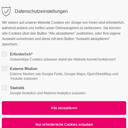
linartas.de
Company
Datenschutzeinstellungen
ort
Get in touch
Wir setzen auf unserer Website Cookies ein. Einige von ihnen sind erforderlich,
während andere uns helfen unser Onlineangebot zu verbessern. Sie können
e
Features
Page Presets
Portfolio
News
sum dolor sit amet:
Cybersteel Inc.
alle Cookies über den Button “Alle akzeptieren” zustimmen, oder Ihre eigene
376-293 City Road, Suite 600
Auswahl vornehmen und diese mit dem Button “Auswahl akzeptieren”
San Francisco, CA 94102
speichern.
Chartbars
4h
Erforderlich*
/ 365days
Have any questions?
Notwendige Cookies zulassen damit die Website korrekt funktioniert
+44 1234 567 890
Externe Medien
Externe Medien wie Google Fonts, Google Maps, OpenStreetMap und
Drop us a line
Youtube zulassen
info@yourdomain.com
 support for our customers
Animated Chartbars
Statistik
ri 8:00am - 5:00pm
(GMT +1)
Google Analytics und Matomo Analytics zulassen
psum dolor sit amet, consectetuer adipiscing elit
commodo ligula eget dolor. Aenean massa.