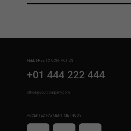
FEEL FREE TO CONTACT US
+01 444 222 444
office@yourcompany.com
ACCEPTED PAYMENT METHODS