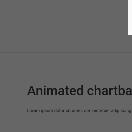
Animated chartba
Lorem ipsum dolor sit amet, consectetuer adipiscing