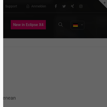
Support
Anmelden
About us
New in Eclipse X4
Lorem ipsum dolor sit amet,
consectetuer adipiscing elit.
Aenean commodo ligula eget dolor.
Aenean massa. Cum sociis natoque
penatibus et magnis dis parturient
montes, nascetur ridiculus mus. Donec
quam felis, ultricies nec.
. Aenean