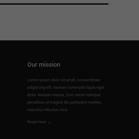
Our mission
Lorem ipsum dolor sit amet, consectetuer
adipiscing elit. Aenean commodo ligula eget
dolor. Aenean massa. Cum sociis natoque
penatibus et magnis dis parturient montes,
nascetur ridiculus mus.
Read more →