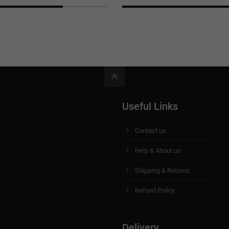
Useful Links
Contact us
Help & About us
Shipping & Returns
Refund Policy
Delivery