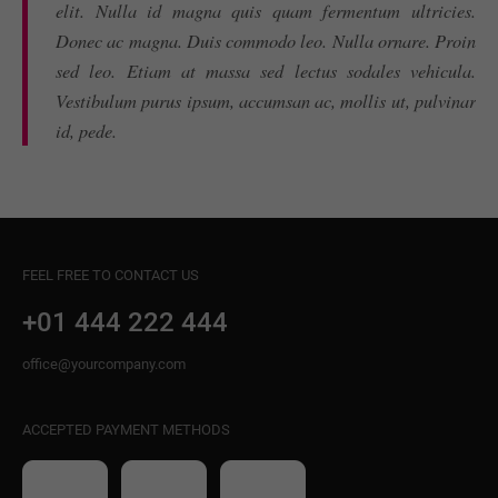
elit. Nulla id magna quis quam fermentum ultricies.
Donec ac magna. Duis commodo leo. Nulla ornare. Proin
sed leo. Etiam at massa sed lectus sodales vehicula.
Vestibulum purus ipsum, accumsan ac, mollis ut, pulvinar
id, pede.
FEEL FREE TO CONTACT US
+01 444 222 444
office@yourcompany.com
ACCEPTED PAYMENT METHODS