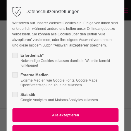
Menu
Datenschutzeinstellungen
Login
Wir setzen auf unserer Website Cookies ein. Einige von ihnen sind
Benutzername
erforderlich, während andere uns helfen unser Onlineangebot zu
verbessern. Sie können alle Cookies über den Button “Alle
Headline with Type-Effect
akzeptieren” zustimmen, oder Ihre eigene Auswahl vornehmen
und diese mit dem Button “Auswahl akzeptieren” speichern.
Passwort
Erforderlich*
Lorem ipsum dolor sit amet, consectetuer
Notwendige Cookies zulassen damit die Website korrekt
funktioniert
adipiscing elit. Aenean commodo ligula eget
Externe Medien
dolor. Aenean massa.
Externe Medien wie Google Fonts, Google Maps,
Anmelden
OpenStreetMap und Youtube zulassen
Statistik
Register
|
Lost your password?
Google Analytics und Matomo Analytics zulassen
Support
Lorem ipsum dolor sit amet: