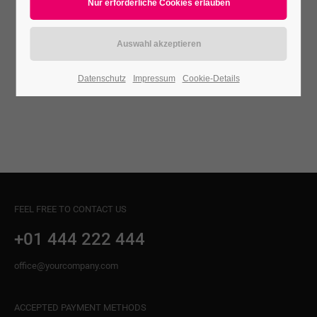
24h
/ 365days
Datenschutz
Impressum
Cookie-Details
We offer support for our customers
Mon - Fri 8:00am - 5:00pm
(GMT +1)
Get in touch
Cybersteel Inc.
376-293 City Road, Suite 600
FEEL FREE TO CONTACT US
San Francisco, CA 94102
+01 444 222 444
Have any questions?
office@yourcompany.com
+44 1234 567 890
ACCEPTED PAYMENT METHODS
Drop us a line