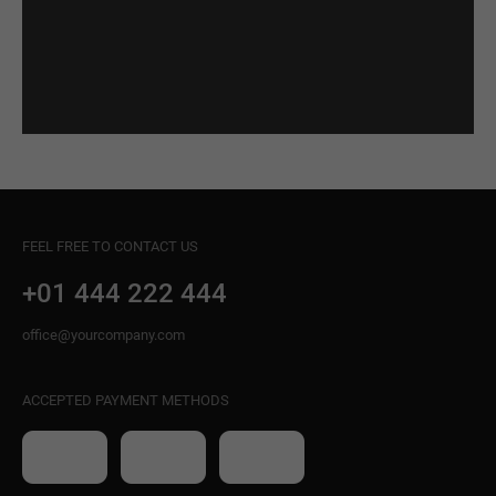
FEEL FREE TO CONTACT US
+01 444 222 444
office@yourcompany.com
ACCEPTED PAYMENT METHODS