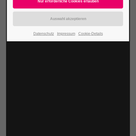
24h
/ 365days
Datenschutz
Impressum
Cookie-Details
We offer support for our customers
Mon - Fri 8:00am - 5:00pm
(GMT +1)
Get in touch
Cybersteel Inc.
376-293 City Road, Suite 600
San Francisco, CA 94102
Have any questions?
+44 1234 567 890
Drop us a line