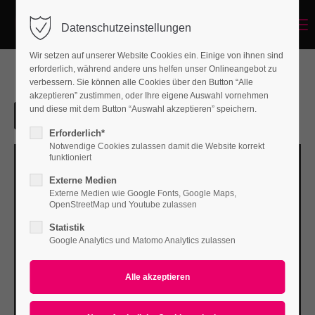
Menu
Datenschutzeinstellungen
Login
Wir setzen auf unserer Website Cookies ein. Einige von ihnen sind
Benutzername
erforderlich, während andere uns helfen unser Onlineangebot zu
verbessern. Sie können alle Cookies über den Button “Alle
akzeptieren” zustimmen, oder Ihre eigene Auswahl vornehmen
und diese mit dem Button “Auswahl akzeptieren” speichern.
Passwort
Erforderlich*
Notwendige Cookies zulassen damit die Website korrekt
funktioniert
Externe Medien
Externe Medien wie Google Fonts, Google Maps,
Anmelden
OpenStreetMap und Youtube zulassen
Statistik
Register
|
Lost your password?
Google Analytics und Matomo Analytics zulassen
Support
Lorem ipsum dolor sit amet: