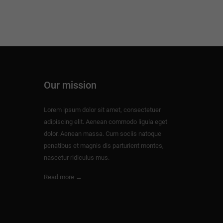
Our mission
Lorem ipsum dolor sit amet, consectetuer
adipiscing elit. Aenean commodo ligula eget
dolor. Aenean massa. Cum sociis natoque
penatibus et magnis dis parturient montes,
nascetur ridiculus mus.
Read more →