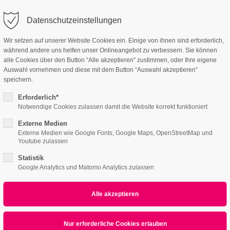
linartas.de
Company
Datenschutzeinstellungen
ort
Get in touch
Wir setzen auf unserer Website Cookies ein. Einige von ihnen sind erforderlich,
während andere uns helfen unser Onlineangebot zu verbessern. Sie können
e
Features
Page Presets
Portfolio
News
sum dolor sit amet:
Cybersteel Inc.
alle Cookies über den Button “Alle akzeptieren” zustimmen, oder Ihre eigene
376-293 City Road, Suite 600
Auswahl vornehmen und diese mit dem Button “Auswahl akzeptieren”
San Francisco, CA 94102
speichern.
(Lightbox-Video)
4h
Erforderlich*
/ 365days
Have any questions?
Notwendige Cookies zulassen damit die Website korrekt funktioniert
+44 1234 567 890
Externe Medien
Externe Medien wie Google Fonts, Google Maps, OpenStreetMap und
Drop us a line
Youtube zulassen
info@yourdomain.com
 support for our customers
yperlink - Video Lightb
Statistik
ri 8:00am - 5:00pm
(GMT +1)
Google Analytics und Matomo Analytics zulassen
psum dolor sit amet, consectetuer adipiscing elit
commodo ligula eget dolor. Aenean massa.