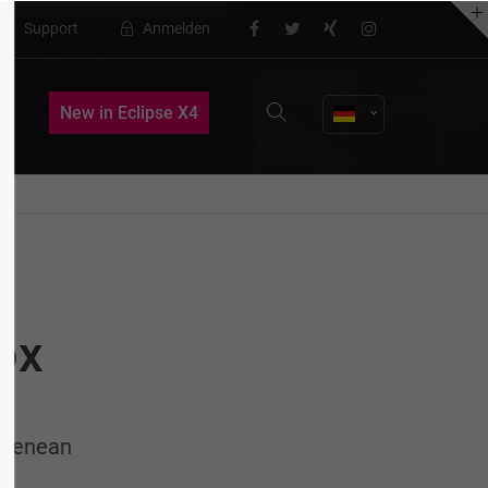
Support
Anmelden
About us
New in Eclipse X4
Lorem ipsum dolor sit amet,
consectetuer adipiscing elit.
Aenean commodo ligula eget dolor.
Aenean massa. Cum sociis natoque
penatibus et magnis dis parturient
montes, nascetur ridiculus mus. Donec
quam felis, ultricies nec.
ox
. Aenean