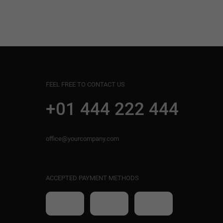
FEEL FREE TO CONTACT US
+01 444 222 444
office@yourcompany.com
ACCEPTED PAYMENT METHODS