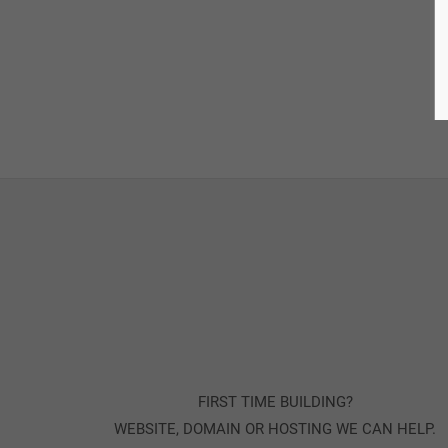
FIRST TIME BUILDING?
WEBSITE, DOMAIN OR HOSTING WE CAN HELP.