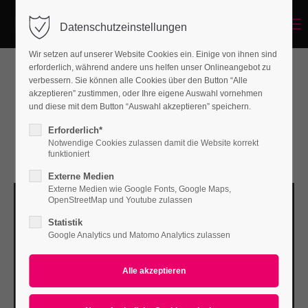
Menu
Datenschutzeinstellungen
Login
Wir setzen auf unserer Website Cookies ein. Einige von ihnen sind
Benutzername
erforderlich, während andere uns helfen unser Onlineangebot zu
verbessern. Sie können alle Cookies über den Button “Alle
Best Web Development in Berlin
akzeptieren” zustimmen, oder Ihre eigene Auswahl vornehmen
und diese mit dem Button “Auswahl akzeptieren” speichern.
Passwort
Erforderlich*
Notwendige Cookies zulassen damit die Website korrekt
Updated 10.07.2022
funktioniert
Externe Medien
Externe Medien wie Google Fonts, Google Maps,
Anmelden
OpenStreetMap und Youtube zulassen
Statistik
Register
|
Lost your password?
Google Analytics und Matomo Analytics zulassen
Support
Lorem ipsum dolor sit amet: