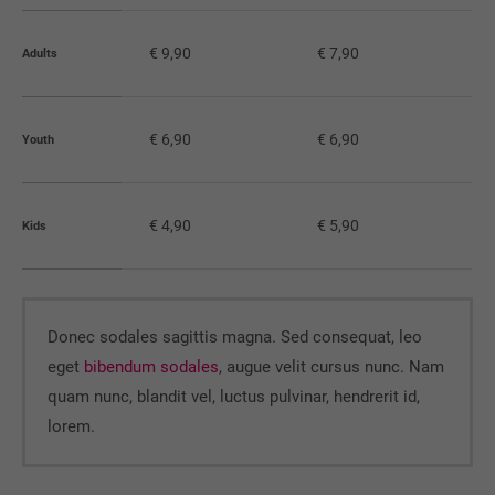
info@yourdomain.com
€ 9,90
€ 7,90
Adults
About us
Lorem ipsum dolor sit amet, consectetuer adipiscing
elit.
€ 6,90
€ 6,90
Youth
Aenean commodo ligula eget dolor. Aenean massa. Cum
sociis natoque penatibus et magnis dis parturient
montes, nascetur ridiculus mus. Donec quam felis,
€ 4,90
€ 5,90
Kids
ultricies nec.
Donec sodales sagittis magna. Sed consequat, leo
eget
bibendum sodales
, augue velit cursus nunc. Nam
quam nunc, blandit vel, luctus pulvinar, hendrerit id,
lorem.