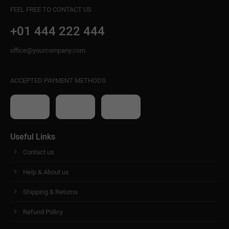
FEEL FREE TO CONTACT US
+01 444 222 444
office@yourcompany.com
ACCEPTED PAYMENT METHODS
Useful Links
Contact us
Help & About us
Shipping & Returns
Refund Policy